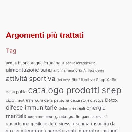
Argomenti più trattati
Tag
acqua buona
acqua idrogenata
acqua osmotizzata
alimentazione sana
antinfiammatorio
Antiossidante
attività sportiva
Bio Effective Snep
Caffè
Bellezza
catalogo prodotti snep
casa pulita
Detox
ciclo mestruale
cura della persona
depuratore d'acqua
difese immunitarie
energia
dolori mestruali
mentale
gambe gonfie
gambe pesanti
funghi medicinali
insonnia
insonnia da
ganoderma
gestione dello stress
integratori naturali
stress
integratori energetizzanti