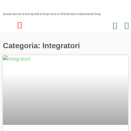
Questo sito non è di proprietà di Snep ma di un Distributore Indipendente Snep
I nostri prodotti
Categoria: Integratori